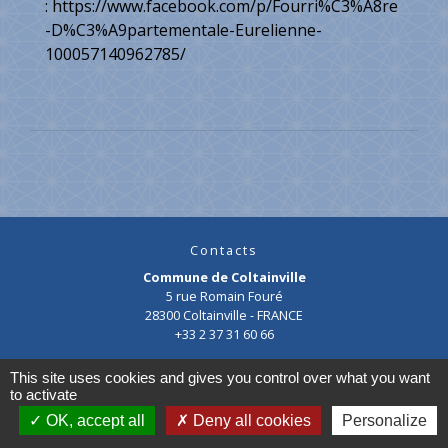
:
https://www.facebook.com/p/Fourri%C3%A8re
-D%C3%A9partementale-Eurelienne-
100057140962785/
Contacts
Commune de Coltainville
5 rue Romain Fouré
28300 Coltainville - FRANCE
+33 2 37 31 60 66
Maire : Julien MONIN
This site uses cookies and gives you control over what you want
to activate
02 37 31 60 66
OK, accept all
Deny all cookies
Personalize
Cliquez ici pour nous contacter