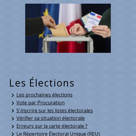
Les Élections
Les prochaines élections
keyboard_arrow_right
Vote par Procuration
keyboard_arrow_right
S'inscrire sur les listes électorales
keyboard_arrow_right
Vérifier sa situation électorale
keyboard_arrow_right
Erreurs sur la carte électorale ?
keyboard_arrow_right
Le Répertoire Électoral Unique (REU)
keyboard_arrow_right