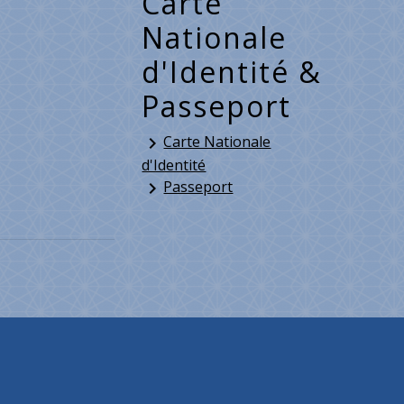
Carte
Nationale
d'Identité &
Passeport
Carte Nationale
keyboard_arrow_right
d'Identité
Passeport
keyboard_arrow_right