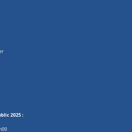
er
lic 2025 :
7h00