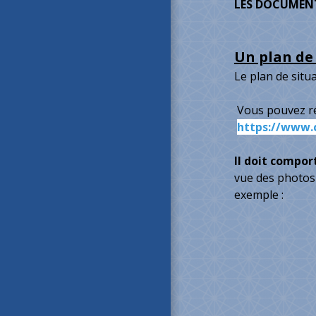
LES DOCUMENT
Un plan de 
Le plan de situ
Vous pouvez réal
https://www.c
Il doit compor
vue des photos 
exemple :