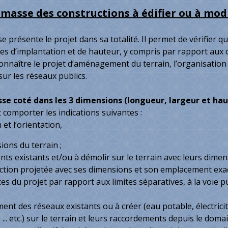
masse des constructions à édifier ou à modi
e présente le projet dans sa totalité. Il permet de vérifier q
les d’implantation et de hauteur, y compris par rapport aux co
nnaître le projet d’aménage­ment du terrain, l’organisation 
ur les réseaux publics.
se coté dans les 3 dimensions (longueur, largeur et ha
oit comporter les indications suivantes :
 et l’orientation,
ions du terrain ;
nts existants et/ou à démolir sur le terrain avec leurs dime
uction projetée avec ses dimensions et son emplacement exac
ces du projet par rapport aux limites séparatives, à la voie 
ent des réseaux existants ou à créer (eau potable, électricit
, ... etc.) sur le terrain et leurs raccordements depuis le dom