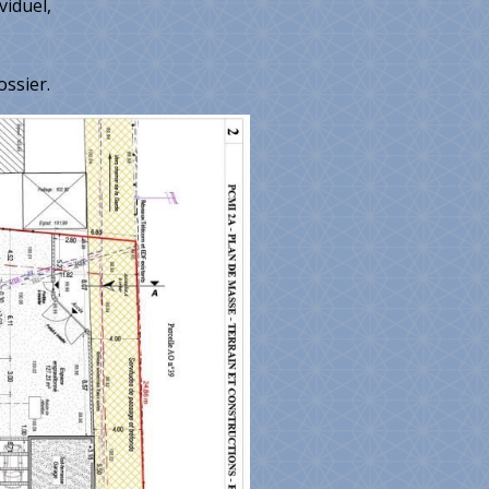
viduel,
ossier.