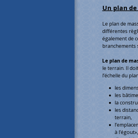
Un plan de 
Le plan de mass
différentes règ
également de co
branchements s
Le plan de mas
le terrain. Il d
l’échelle du plan
les dimens
les bâtime
la constr
les distan
terrain,
l’emplacem
à l’égout»