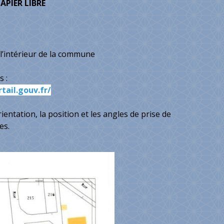
APIER LIBRE
 l’intérieur de la commune
s :
ail.gouv.fr/
orientation, la position et les angles de prise de
es.