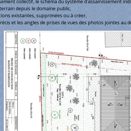
sement collectif, le schéma du système d’assainissement indi
 terrain depuis le domaine public,
tions existantes, supprimées ou à créer,
précis et les angles de prises de vues des photos jointes au d