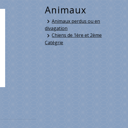
Animaux
Animaux perdus ou en
keyboard_arrow_right
divagation
Chiens de 1ère et 2ème
keyboard_arrow_right
Catégrie