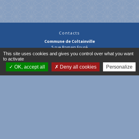
Contacts
Commune de Coltainville
5 rue Romain Fouré
28300 Coltainville - FRANCE
This site uses cookies and gives you control over what you want
+33 2 37 31 60 66
to activate
OK, accept all
Deny all cookies
Personalize
Maire : Julien MONIN
02 37 31 60 66
Cliquez ici pour nous contacter
mairie@coltainville.fr
facebook
--------