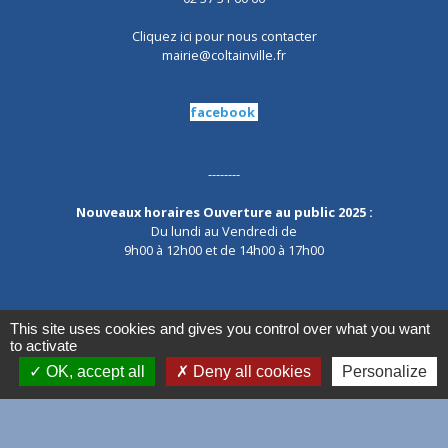
Cliquez ici pour nous contacter
mairie@coltainville.fr
facebook
--------
Nouveaux horaires Ouverture au public 2025 :
Du lundi au Vendredi de
9h00 à 12h00 et de 14h00 à 17h00
This site uses cookies and gives you control over what you want
to activate
Mentions légales
-
Politique de confidentialité
-
OK, accept all
Deny all cookies
Personalize
Accessibilité
-
Plan du site
-
Gestion des cookies