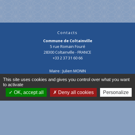
Contacts
Commune de Coltainville
5 rue Romain Fouré
28300 Coltainville - FRANCE
+33 2 37 31 60 66
Maire : Julien MONIN
02 37 31 60 66
This site uses cookies and gives you control over what you want
to activate
Cliquez ici pour nous contacter
OK, accept all
Deny all cookies
Personalize
mairie@coltainville.fr
facebook
--------