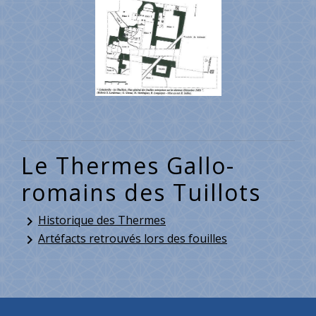
Le Thermes Gallo-
romains des Tuillots
Historique des Thermes
keyboard_arrow_right
Artéfacts retrouvés lors des fouilles
keyboard_arrow_right