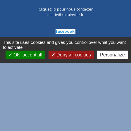
Cliquez ici pour nous contacter
mairie@coltainville.fr
facebook
This site uses cookies and gives you control over what you want
to activate
--------
OK, accept all
Deny all cookies
Personalize
Nouveaux horaires Ouverture au public 2025 :
Du lundi au Vendredi de
9h00 à 12h00 et de 14h00 à 17h00
Mentions légales
-
Politique de confidentialité
-
Accessibilité
-
Plan du site
-
Gestion des cookies