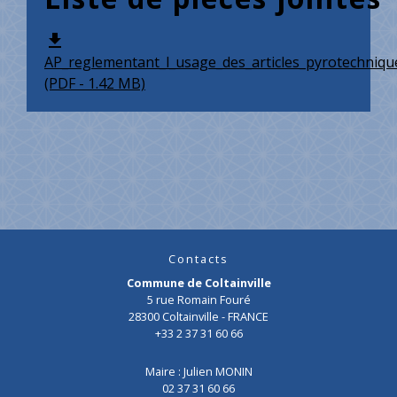
file_download
AP_reglementant_l_usage_des_articles_pyrotechniqu
(PDF - 1.42 MB)
Contacts
Commune de Coltainville
5 rue Romain Fouré
28300 Coltainville - FRANCE
+33 2 37 31 60 66
Maire : Julien MONIN
02 37 31 60 66